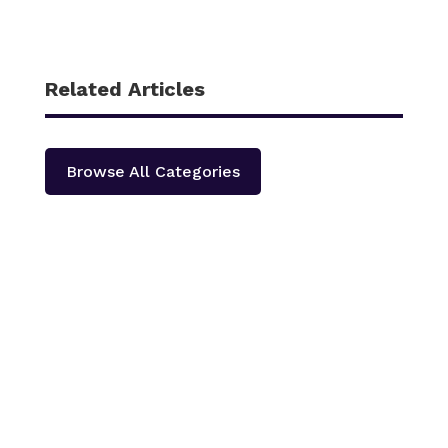
Related Articles
Browse All Categories
काठमाडौँ – शहीद हेमन्त प्रधानको स्मृतिमा नेपाली काँग्रेस दोलखा
प्रदेश ‘क’ ले प्रदेश स्तरीय खुला भलिवल प्रतियोगिता आयोजना