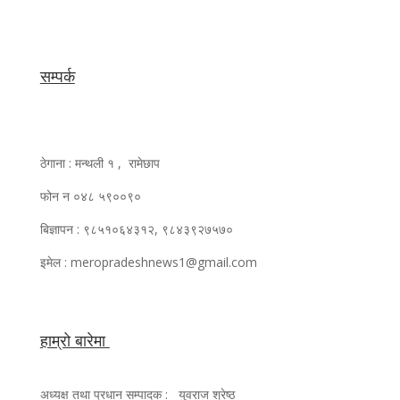
सम्पर्क
ठेगाना : मन्थली १ , रामेछाप
फोन न ०४८ ५९००९०
बिज्ञापन : ९८५१०६४३१२, ९८४३९२७५७०
इमेल : meropradeshnews1@gmail.com
हाम्रो बारेमा
अध्यक्ष तथा प्रधान सम्पादक : युवराज श्रेष्ठ