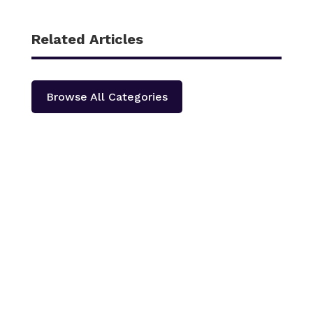
Related Articles
Browse All Categories
काठमाडौँ – शहीद हेमन्त प्रधानको स्मृतिमा नेपाली काँग्रेस दोलखा
प्रदेश ‘क’ ले प्रदेश स्तरीय खुला भलिवल प्रतियोगिता आयोजना
गर्ने भएको छ ।‘स्वास्थ्यका लागि खेलकुद राष्ट्रका लागि खेलकुद’