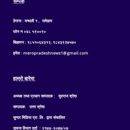
सम्पर्क
ठेगाना : मन्थली १ , रामेछाप
फोन न ०४८ ५९००९०
बिज्ञापन : ९८५१०६४३१२, ९८४३९२७५७०
इमेल : meropradeshnews1@gmail.com
हाम्रो बारेमा
अध्यक्ष तथा प्रधान सम्पादक : युवराज श्रेष्ठ
सम्पादक: उत्तर श्रेष्ठ
सुन्दर मिडिया प्रा .लि . द्वारा संचालित
सुचना विभाग दर्ता : २१७४-२०७७/०७