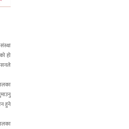
संस्था
ेको हो
डेसनले
पतालका
ुमाउनु
न हुने
तालका