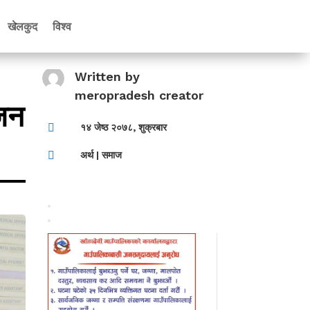
खेलकुद
विश्व
Written by
meropradesh creator
िजन

१४ जेष्ठ २०७८, शुक्रबार

अर्थ
|
समाज