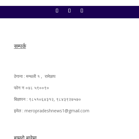
सम्पर्क
ठेगाना : मन्थली १ , रामेछाप
फोन न ०४८ ५९००९०
बिज्ञापन : ९८५१०६४३१२, ९८४३९२७५७०
इमेल : meropradeshnews1@gmail.com
हाम्रो बारेमा