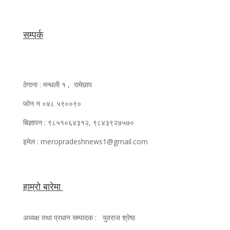
सम्पर्क
ठेगाना : मन्थली १ , रामेछाप
फोन न ०४८ ५९००९०
बिज्ञापन : ९८५१०६४३१२, ९८४३९२७५७०
इमेल : meropradeshnews1@gmail.com
हाम्रो बारेमा
अध्यक्ष तथा प्रधान सम्पादक : युवराज श्रेष्ठ