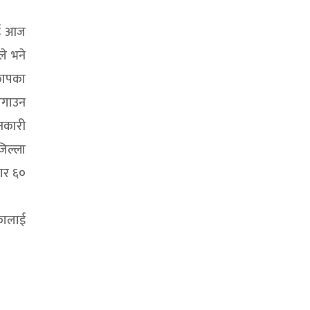
लाई आज
ले भने
ेछापका
 लगाउन
नकारी
जिल्ला
सार ६०
ेकालाई