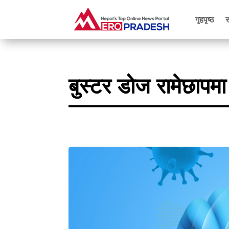
गृहपृष्ठ
बुस्टर डोज रामेछापम