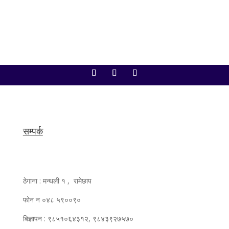
सम्पर्क
ठेगाना : मन्थली १ , रामेछाप
फोन न ०४८ ५९००९०
बिज्ञापन : ९८५१०६४३१२, ९८४३९२७५७०