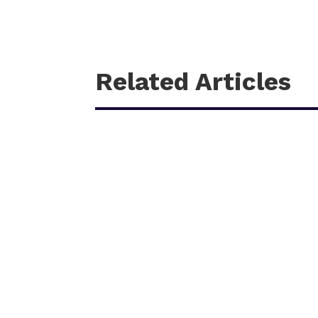
Related Articles
काठमाडौँ – शहीद हेमन्त प्रधानको स्मृतिमा नेपाली काँग्रेस 
आगामी पौस २६ गतेबाट सुरु हुने प्रतियोगितामा बागमती प्रदे