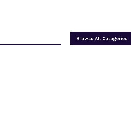
Browse All Categories
दोलखा प्रदेश ‘क’ ले प्रदेश स्तरीय खुला भलिवल प्रतियोगिता आयोजना गर्ने भएको छ ।‘स्वास्थ्य
शका १३...