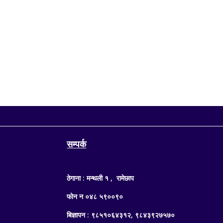
काठमाडौं, १४ साउन — सङ्घीय संसद्अन्तर्गत प्रतिनिधिसभाक
संसद् सचिवालयका अनुसार आजको बैठकमा अर्थमन्त्री डा. स्वर्ण
सम्पर्क
ठेगाना : मन्थली १ , रामेछाप
फोन न ०४८ ५९००९०
बिज्ञापन : ९८५१०६४३१२, ९८४३९२७५७०