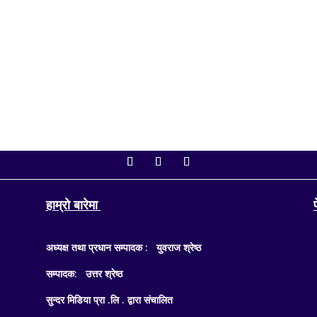
ो बैठक आज बिहान ११ बजे बस्दैछ। बैठकमा शोक प्रस्तावदेखि अर्थसम्बन्धी महत्त्वपूर्ण विध
िम वाग्लेले...
हाम्रो बारेमा
अध्यक्ष तथा प्रधान सम्पादक : युवराज श्रेष्ठ
सम्पादक: उत्तर श्रेष्ठ
सुन्दर मिडिया प्रा .लि . द्वारा संचालित