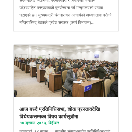
संरचनालाई मितव्ययी, प्रभावकारी र व्यवस्थित बनाउने
उद्देश्यसहित मन्त्रालयको पुनर्संरचना गर्दै मन्त्रालयको संख्या
घटाएको छ। मुख्यमन्त्री चेतनारायण आचार्यको अध्यक्षतामा बसेको
मन्त्रिपरिषद् बैठकले प्रदेश सरकार (कार्य विभाजन)...
आज बस्दै प्रतिनिधिसभा, शोक प्रस्तावदेखि
विधेयकसम्मका विषय कार्यसूचीमा
१४ श्रावण २०८३, बिहीबार
काठमाडौं, १४ साउन — सङ्घीय संसद्अन्तर्गत प्रतिनिधिसभाको