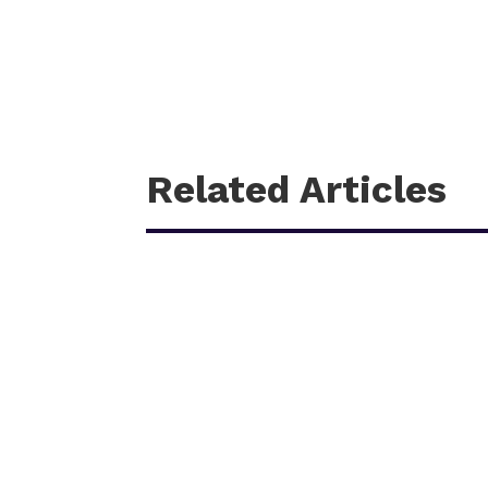
Related Articles
काठमाडौँ – शहीद हेमन्त प्रधानको स्मृतिमा नेपाली काँग्रेस 
आगामी पौस २६ गतेबाट सुरु हुने प्रतियोगितामा बागमती प्रदे