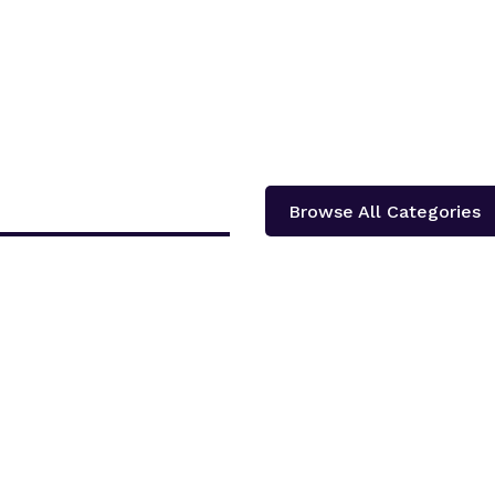
Browse All Categories
दोलखा प्रदेश ‘क’ ले प्रदेश स्तरीय खुला भलिवल प्रतियोगिता आयोजना गर्ने भएको छ ।‘स्वास्थ्य
शका १३...