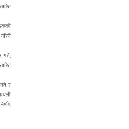
्तारित
बैठकको
 गरिने
५ गते,
तारित
गते र
मन्थली
निर्णय