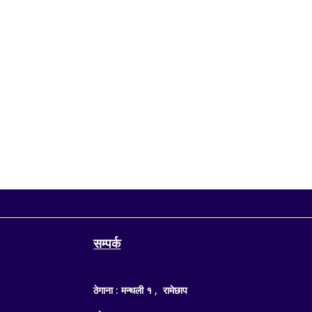
काठमाडौं, १४ साउन — सङ्घीय संसद्अन्तर्गत प्रतिनिधिसभाक
संसद् सचिवालयका अनुसार आजको बैठकमा अर्थमन्त्री डा. स्वर्ण
सम्पर्क
ठेगाना : मन्थली १ , रामेछाप