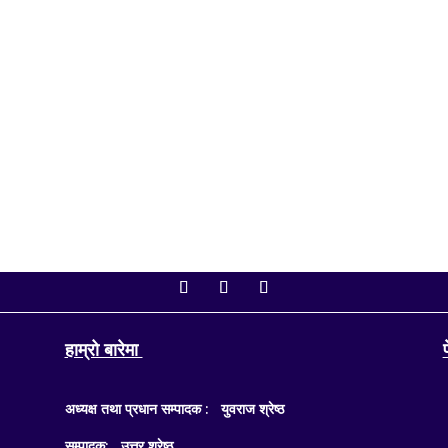
ो बैठक आज बिहान ११ बजे बस्दैछ। बैठकमा शोक प्रस्तावदेखि अर्थसम्बन्धी महत्त्वपूर्ण विध
िम वाग्लेले...
हाम्रो बारेमा
अध्यक्ष तथा प्रधान सम्पादक : युवराज श्रेष्ठ
सम्पादक: उत्तर श्रेष्ठ