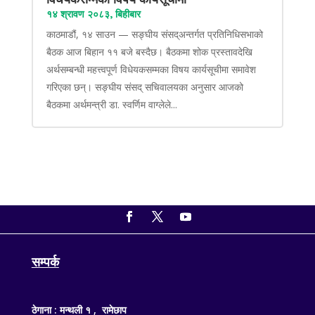
१४ श्रावण २०८३, बिहीबार
काठमाडौं, १४ साउन — सङ्घीय संसद्अन्तर्गत प्रतिनिधिसभाको
बैठक आज बिहान ११ बजे बस्दैछ। बैठकमा शोक प्रस्तावदेखि
अर्थसम्बन्धी महत्त्वपूर्ण विधेयकसम्मका विषय कार्यसूचीमा समावेश
गरिएका छन्। सङ्घीय संसद् सचिवालयका अनुसार आजको
बैठकमा अर्थमन्त्री डा. स्वर्णिम वाग्लेले...
सम्पर्क
ठेगाना : मन्थली १ , रामेछाप