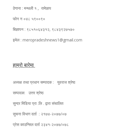
ठेगाना : मन्थली १ , रामेछाप
फोन न ०४८ ५९००९०
बिज्ञापन : ९८५१०६४३१२, ९८४३९२७५७०
इमेल : meropradeshnews1@gmail.com
हाम्रो बारेमा
अध्यक्ष तथा प्रधान सम्पादक : युवराज श्रेष्ठ
सम्पादक: उत्तर श्रेष्ठ
सुन्दर मिडिया प्रा .लि . द्वारा संचालित
सुचना विभाग दर्ता : २१७४-२०७७/०७
प्रेस काउन्सिल दर्ता २३४१-२०७७/०७८