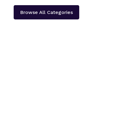
Browse All Categories
काठमाडौँ – शहीद हेमन्त प्रधानको स्मृतिमा नेपाली काँग्रेस दोलखा
प्रदेश ‘क’ ले प्रदेश स्तरीय खुला भलिवल प्रतियोगिता आयोजना
गर्ने भएको छ ।‘स्वास्थ्यका लागि खेलकुद राष्ट्रका लागि खेलकुद’
भन्ने नारा सहित आगामी पौस २६ गतेबाट सुरु हुने प्रतियोगितामा
बागमती प्रदेशका १३...