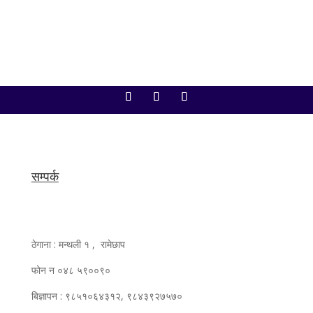
सम्पर्क
ठेगाना : मन्थली १ , रामेछाप
फोन न ०४८ ५९००९०
बिज्ञापन : ९८५१०६४३१२, ९८४३९२७५७०