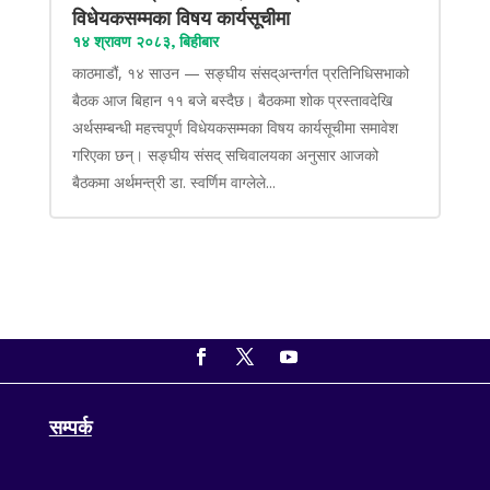
विधेयकसम्मका विषय कार्यसूचीमा
१४ श्रावण २०८३, बिहीबार
काठमाडौं, १४ साउन — सङ्घीय संसद्अन्तर्गत प्रतिनिधिसभाको
बैठक आज बिहान ११ बजे बस्दैछ। बैठकमा शोक प्रस्तावदेखि
अर्थसम्बन्धी महत्त्वपूर्ण विधेयकसम्मका विषय कार्यसूचीमा समावेश
गरिएका छन्। सङ्घीय संसद् सचिवालयका अनुसार आजको
बैठकमा अर्थमन्त्री डा. स्वर्णिम वाग्लेले...
सम्पर्क