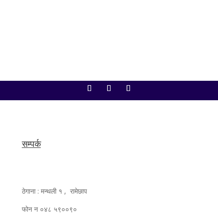
बैठकमा अर्थमन्त्री डा. स्वर्णिम वाग्लेले...
सम्पर्क
ठेगाना : मन्थली १ , रामेछाप
फोन न ०४८ ५९००९०