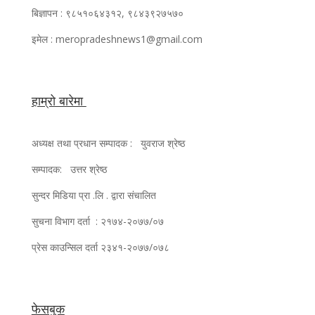
बिज्ञापन : ९८५१०६४३१२, ९८४३९२७५७०
इमेल : meropradeshnews1@gmail.com
हाम्रो बारेमा
अध्यक्ष तथा प्रधान सम्पादक : युवराज श्रेष्ठ
सम्पादक: उत्तर श्रेष्ठ
सुन्दर मिडिया प्रा .लि . द्वारा संचालित
सुचना विभाग दर्ता : २१७४-२०७७/०७
प्रेस काउन्सिल दर्ता २३४१-२०७७/०७८
फेसबुक