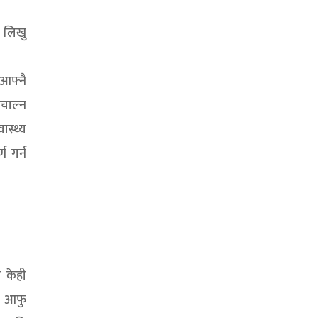
 लिखु
 आफ्नै
 चाल्न
ास्थ्य
ण गर्न
ा केही
ाट आफु