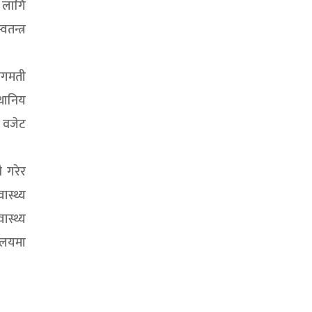
ो लागि
तन्त्र
ागमती
्थानिय
त वजेट
ै गरेर
स्थ्य
ास्थ्य
रालयमा