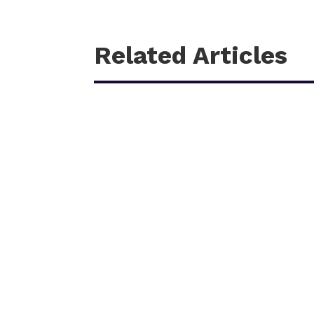
Related Articles
काठमाडौँ – शहीद हेमन्त प्रधानको स्मृतिमा नेपाली काँग्रेस 
आगामी पौस २६ गतेबाट सुरु हुने प्रतियोगितामा बागमती प्रदे