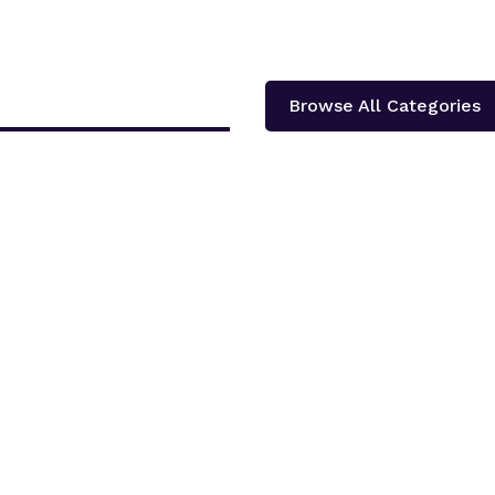
Browse All Categories
दोलखा प्रदेश ‘क’ ले प्रदेश स्तरीय खुला भलिवल प्रतियोगिता आयोजना गर्ने भएको छ ।‘स्वास्थ्य
शका १३...