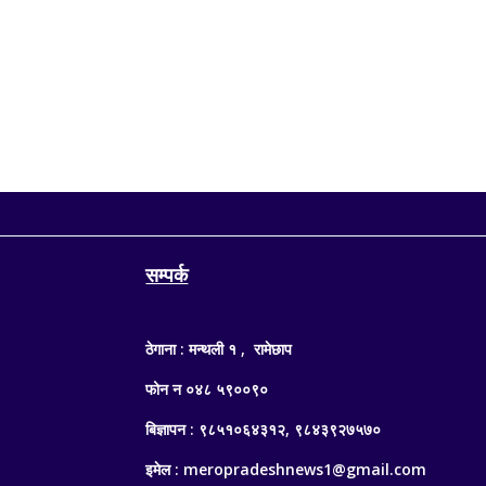
संसद् सचिवालयका अनुसार आजको बैठकमा अर्थमन्त्री डा. स्वर्ण
सम्पर्क
ठेगाना : मन्थली १ , रामेछाप
फोन न ०४८ ५९००९०
बिज्ञापन : ९८५१०६४३१२, ९८४३९२७५७०
इमेल : meropradeshnews1@gmail.com