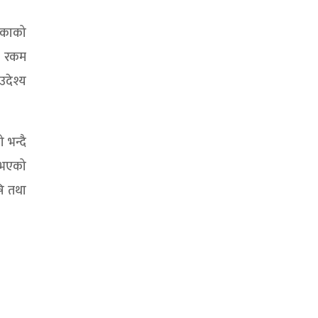
िकाको
ान रकम
उदेश्य
 भन्दै
 नभएको
षि तथा