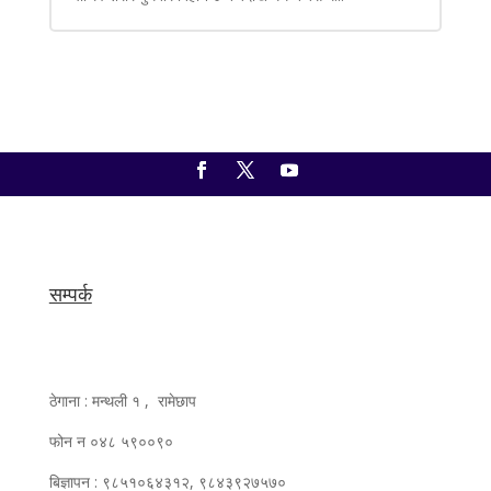
सम्पर्क
ठेगाना : मन्थली १ , रामेछाप
फोन न ०४८ ५९००९०
बिज्ञापन : ९८५१०६४३१२, ९८४३९२७५७०