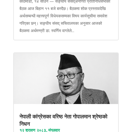
काठमाडौं, १४ साउन — सङ्घीय संसद्अन्तर्गत प्रतिनिधिसभाको
बैठक आज बिहान ११ बजे बस्दैछ। बैठकमा शोक प्रस्तावदेखि
अर्थसम्बन्धी महत्त्वपूर्ण विधेयकसम्मका विषय कार्यसूचीमा समावेश
गरिएका छन्। सङ्घीय संसद् सचिवालयका अनुसार आजको
बैठकमा अर्थमन्त्री डा. स्वर्णिम वाग्लेले...
नेपाली कांग्रेसका वरिष्ठ नेता गोपालमान श्रेष्ठको
निधन
१२ श्रावण २०८३, मंगलवार