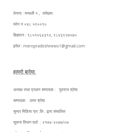
ठेगाना : मन्थली १ , रामेछाप
फोन न ०४८ ५९००९०
बिज्ञापन : ९८५१०६४३१२, ९८४३९२७५७०
इमेल : meropradeshnews1@gmail.com
हाम्रो बारेमा
अध्यक्ष तथा प्रधान सम्पादक : युवराज श्रेष्ठ
सम्पादक: उत्तर श्रेष्ठ
सुन्दर मिडिया प्रा .लि . द्वारा संचालित
सुचना विभाग दर्ता : २१७४-२०७७/०७