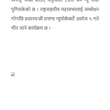
परराष्ट्र मन्त्री साउद नेतृत्वको टोली भने न्यु योर्क
पुगिसकेको छ । राष्ट्रसङ्घीय महासभालाई सम्बोधन
गरेपछि प्रधानमन्त्री प्रचण्ड न्युयोर्कबाटै असोज ५ गते
चीन जाने कार्यक्रम छ ।