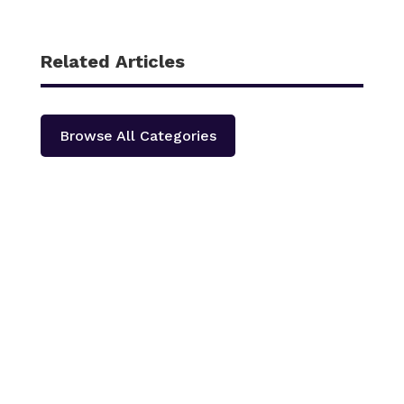
Related Articles
Browse All Categories
काठमाडौँ – शहीद हेमन्त प्रधानको स्मृतिमा नेपाली काँग्रेस दोलखा
प्रदेश ‘क’ ले प्रदेश स्तरीय खुला भलिवल प्रतियोगिता आयोजना