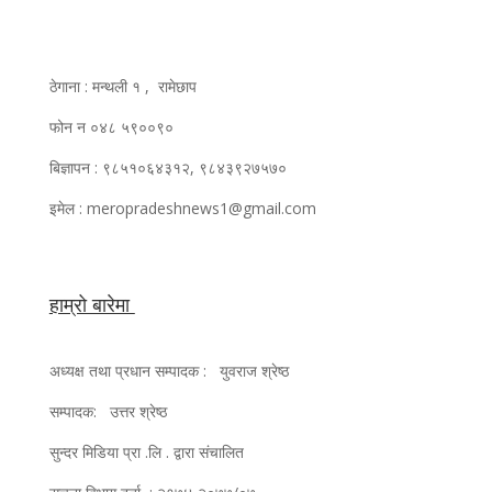
ठेगाना : मन्थली १ , रामेछाप
फोन न ०४८ ५९००९०
बिज्ञापन : ९८५१०६४३१२, ९८४३९२७५७०
इमेल : meropradeshnews1@gmail.com
हाम्रो बारेमा
अध्यक्ष तथा प्रधान सम्पादक : युवराज श्रेष्ठ
सम्पादक: उत्तर श्रेष्ठ
सुन्दर मिडिया प्रा .लि . द्वारा संचालित