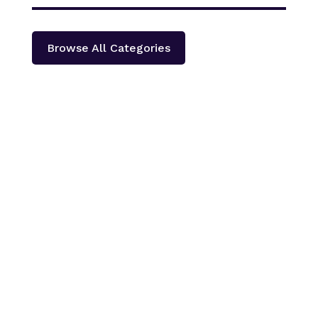
Browse All Categories
काठमाडौँ – शहीद हेमन्त प्रधानको स्मृतिमा नेपाली काँग्रेस दोलखा
प्रदेश ‘क’ ले प्रदेश स्तरीय खुला भलिवल प्रतियोगिता आयोजना
गर्ने भएको छ ।‘स्वास्थ्यका लागि खेलकुद राष्ट्रका लागि खेलकुद’
भन्ने नारा सहित आगामी पौस २६ गतेबाट सुरु हुने प्रतियोगितामा
बागमती प्रदेशका १३...