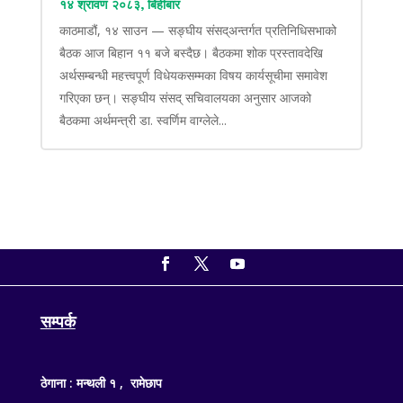
१४ श्रावण २०८३, बिहीबार
काठमाडौं, १४ साउन — सङ्घीय संसद्अन्तर्गत प्रतिनिधिसभाको
बैठक आज बिहान ११ बजे बस्दैछ। बैठकमा शोक प्रस्तावदेखि
अर्थसम्बन्धी महत्त्वपूर्ण विधेयकसम्मका विषय कार्यसूचीमा समावेश
गरिएका छन्। सङ्घीय संसद् सचिवालयका अनुसार आजको
बैठकमा अर्थमन्त्री डा. स्वर्णिम वाग्लेले...
सम्पर्क
ठेगाना : मन्थली १ , रामेछाप