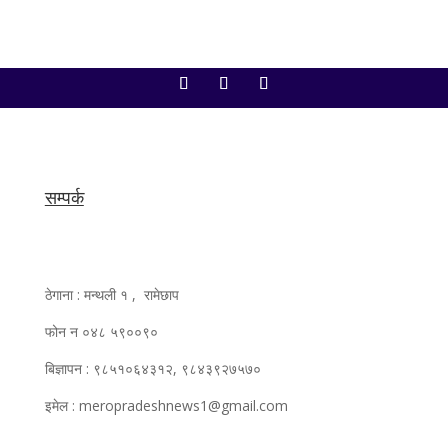
सम्पर्क
ठेगाना : मन्थली १ , रामेछाप
फोन न ०४८ ५९००९०
बिज्ञापन : ९८५१०६४३१२, ९८४३९२७५७०
इमेल : meropradeshnews1@gmail.com