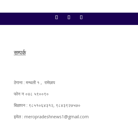
सम्पर्क
ठेगाना : मन्थली १ , रामेछाप
फोन न ०४८ ५९००९०
बिज्ञापन : ९८५१०६४३१२, ९८४३९२७५७०
इमेल : meropradeshnews1@gmail.com