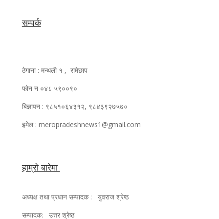
सम्पर्क
ठेगाना : मन्थली १ , रामेछाप
फोन न ०४८ ५९००९०
बिज्ञापन : ९८५१०६४३१२, ९८४३९२७५७०
इमेल : meropradeshnews1@gmail.com
हाम्रो बारेमा
अध्यक्ष तथा प्रधान सम्पादक : युवराज श्रेष्ठ
सम्पादक: उत्तर श्रेष्ठ