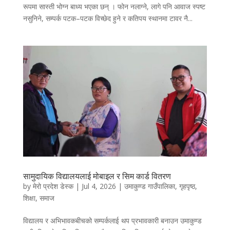
रूपमा सास्ती भोग्न बाध्य भएका छन् । फोन नलाग्ने, लागे पनि आवाज स्पष्ट
नसुनिने, सम्पर्क पटक–पटक विच्छेद हुने र कतिपय स्थानमा टावर नै...
सामुदायिक विद्यालयलाई मोबाइल र सिम कार्ड वितरण
by
मेरो प्रदेश डेस्क
|
Jul 4, 2026
|
उमाकुण्ड गाउँपालिका
,
गृहपृष्ठ
,
शिक्षा
,
समाज
विद्यालय र अभिभावकबीचको सम्पर्कलाई थप प्रभावकारी बनाउन उमाकुण्ड